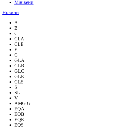
Мінівени
Новини
A
B
C
CLA
CLE
E
G
GLA
GLB
GLC
GLE
GLS
S
SL
V
AMG GT
EQA
EQB
EQE
EQS