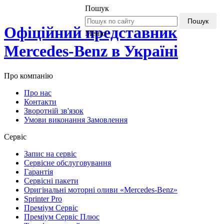
Пошук
Пошук
Офіційний представник
Меню
Mercedes-Benz в Україні
Про компанію
Про нас
Контакти
Зворотній зв'язок
Умови виконання Замовлення
Сервіс
Запис на сервіс
Сервісне обслуговування
Гарантія
Сервісні пакети
Оригінальні моторні оливи «Mercedes-Benz»
Sprinter Pro
Преміум Сервіс
Преміум Сервіс Плюс