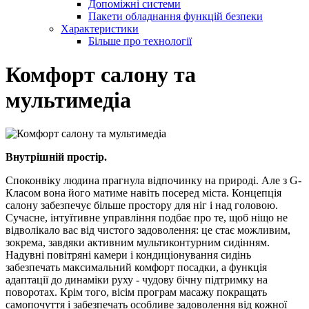
Допоміжні системи
Пакети обладнання функцій безпеки
Характеристики
Більше про технології
Комфорт салону та
мультимедіа
Внутрішній простір.
Споконвіку людина прагнула відпочинку на природі. Але з G-
Класом вона його матиме навіть посеред міста. Концепція
салону забезпечує більше простору для ніг і над головою.
Сучасне, інтуїтивне управління подбає про те, щоб ніщо не
відволікало вас від чистого задоволення: це стає можливим,
зокрема, завдяки активним мультиконтурним сидінням.
Надувні повітряні камери і кондиціонування сидінь
забезпечать максимальний комфорт посадки, а функція
адаптації до динаміки руху - чудову бічну підтримку на
поворотах. Крім того, вісім програм масажу покращать
самопочуття і забезпечать особливе задоволення від кожної