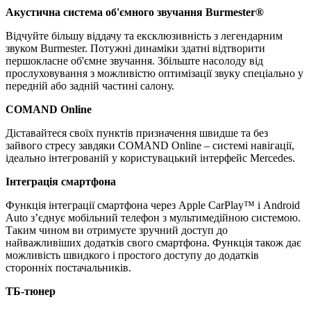
Акустична система об'ємного звучання Burmester®
Відчуйте більшу віддачу та ексклюзивність з легендарним
звуком Burmester. Потужні динаміки здатні відтворити
першокласне об'ємне звучання. Збільште насолоду від
прослуховування з можливістю оптимізації звуку спеціально у
передній або задній частині салону.
COMAND Online
Діставайтеся своїх пунктів призначення швидше та без
зайвого стресу завдяки COMAND Online – системі навігації,
ідеально інтегрованій у користувацький інтерфейс Mercedes.
Інтеграція смартфона
Функція інтеграції смартфона через Apple CarPlay™ і Android
Auto з’єднує мобільний телефон з мультимедійною системою.
Таким чином ви отримуєте зручний доступ до
найважливіших додатків свого смартфона. Функція також дає
можливість швидкого і простого доступу до додатків
сторонніх постачальників.
ТБ-тюнер