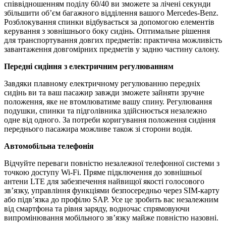
співвідношенням поділу 60/40 ви зможете за лічені секунди
збільшити об’єм багажного відділення вашого Mercedes-Benz.
Розблокування спинки відбувається за допомогою елементів
керування з зовнішнього боку сидінь. Оптимальне рішення
для транспортування довгих предметів: практична можливість
завантаження довгомірних предметів у задню частину салону.
Передні сидіння з електричним регулюванням
Завдяки плавному електричному регулюванню передніх
сидінь ви та ваш пасажир завжди зможете зайняти зручне
положення, яке не втомлюватиме вашу спину. Регулювання
подушки, спинки та підголівника здійснюється незалежно
одне від одного. За потреби коригування положення сидіння
переднього пасажира можливе також зі сторони водія.
Автомобільна телефонія
Відчуйте переваги повністю незалежної телефонної системи з
точкою доступу Wi-Fi. Пряме підключення до зовнішньої
антени LTE для забезпечення найвищої якості голосового
зв’язку, управління функціями безпосередньо через SIM-карту
або підв’язка до профілю SAP. Усе це зробить вас незалежним
від смартфона та рівня заряду, водночас спрямовуючи
випромінювання мобільного зв’язку майже повністю назовні.