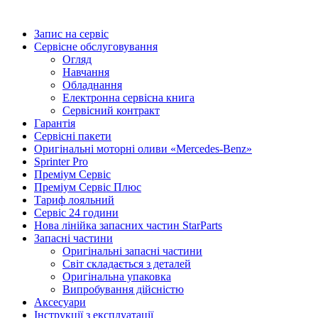
Запис на сервіс
Сервісне обслуговування
Огляд
Навчання
Обладнання
Електронна сервісна книга
Сервісний контракт
Гарантія
Сервісні пакети
Оригінальні моторні оливи «Mercedes-Benz»
Sprinter Pro
Преміум Сервіс
Преміум Сервіс Плюс
Тариф лояльний
Сервіс 24 години
Нова лінійка запасних частин StarParts
Запасні частини
Оригінальні запасні частини
Світ складається з деталей
Оригінальна упаковка
Випробування дійсністю
Аксесуари
Інструкції з експлуатації