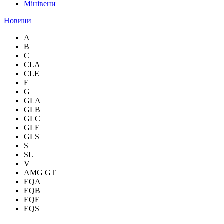
Мінівени
Новини
A
B
C
CLA
CLE
E
G
GLA
GLB
GLC
GLE
GLS
S
SL
V
AMG GT
EQA
EQB
EQE
EQS