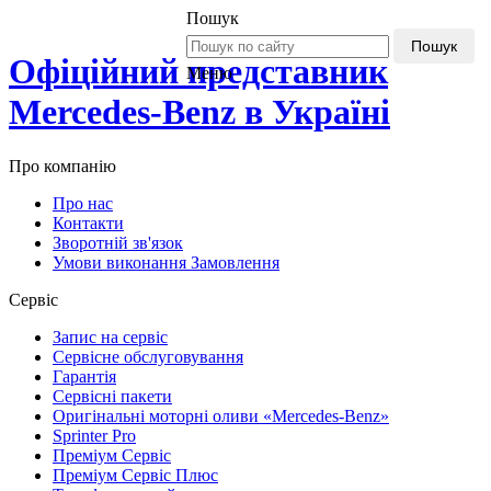
Пошук
Пошук
Офіційний представник
Меню
Mercedes-Benz в Україні
Про компанію
Про нас
Контакти
Зворотній зв'язок
Умови виконання Замовлення
Сервіс
Запис на сервіс
Сервісне обслуговування
Гарантія
Сервісні пакети
Оригінальні моторні оливи «Mercedes-Benz»
Sprinter Pro
Преміум Сервіс
Преміум Сервіс Плюс