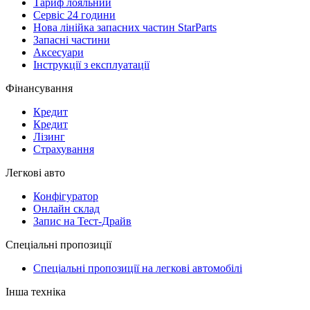
Тариф лояльний
Сервіс 24 години
Нова лінійка запасних частин StarParts
Запасні частини
Аксесуари
Інструкції з експлуатації
Фінансування
Кредит
Кредит
Лізинг
Страхування
Легкові авто
Конфігуратор
Онлайн склад
Запис на Тест-Драйв
Спеціальні пропозиції
Спеціальні пропозиції на легкові автомобілі
Інша техніка