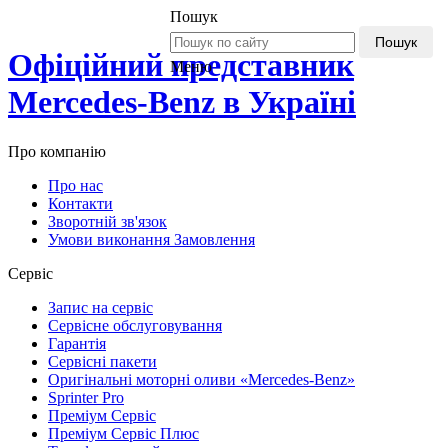
Пошук
Пошук
Офіційний представник
Меню
Mercedes-Benz в Україні
Про компанію
Про нас
Контакти
Зворотній зв'язок
Умови виконання Замовлення
Сервіс
Запис на сервіс
Сервісне обслуговування
Гарантія
Сервісні пакети
Оригінальні моторні оливи «Mercedes-Benz»
Sprinter Pro
Преміум Сервіс
Преміум Сервіс Плюс