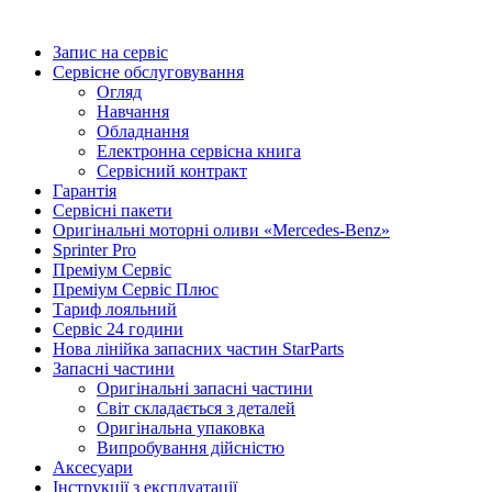
Запис на сервіс
Сервісне обслуговування
Огляд
Навчання
Обладнання
Електронна сервісна книга
Сервісний контракт
Гарантія
Сервісні пакети
Оригінальні моторні оливи «Mercedes-Benz»
Sprinter Pro
Преміум Сервіс
Преміум Сервіс Плюс
Тариф лояльний
Сервіс 24 години
Нова лінійка запасних частин StarParts
Запасні частини
Оригінальні запасні частини
Світ складається з деталей
Оригінальна упаковка
Випробування дійсністю
Аксесуари
Інструкції з експлуатації