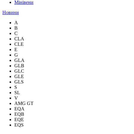
Мінівени
Новини
A
B
C
CLA
CLE
E
G
GLA
GLB
GLC
GLE
GLS
S
SL
V
AMG GT
EQA
EQB
EQE
EQS