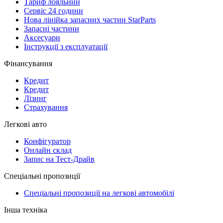
Тариф лояльний
Сервіс 24 години
Нова лінійка запасних частин StarParts
Запасні частини
Аксесуари
Інструкції з експлуатації
Фінансування
Кредит
Кредит
Лізинг
Страхування
Легкові авто
Конфігуратор
Онлайн склад
Запис на Тест-Драйв
Спеціальні пропозиції
Спеціальні пропозиції на легкові автомобілі
Інша техніка