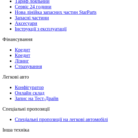
Тариф лояльний
Сервіс 24 години
Нова лінійка запасних частин StarParts
Запасні частини
Аксесуари
Інструкції з експлуатації
Фінансування
Кредит
Кредит
Лізинг
Страхування
Легкові авто
Конфігуратор
Онлайн склад
Запис на Тест-Драйв
Спеціальні пропозиції
Спеціальні пропозиції на легкові автомобілі
Інша техніка