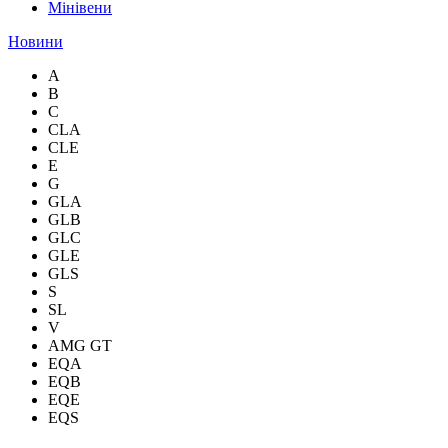
Мінівени
Новини
A
B
C
CLA
CLE
E
G
GLA
GLB
GLC
GLE
GLS
S
SL
V
AMG GT
EQA
EQB
EQE
EQS