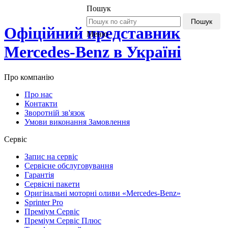
Пошук
Пошук
Офіційний представник
Меню
Mercedes-Benz в Україні
Про компанію
Про нас
Контакти
Зворотній зв'язок
Умови виконання Замовлення
Сервіс
Запис на сервіс
Сервісне обслуговування
Гарантія
Сервісні пакети
Оригінальні моторні оливи «Mercedes-Benz»
Sprinter Pro
Преміум Сервіс
Преміум Сервіс Плюс