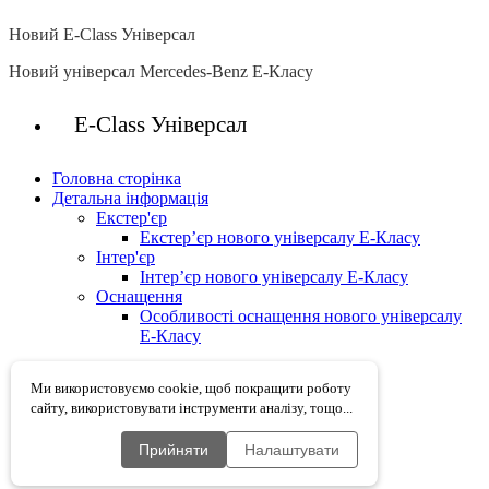
Новий E-Class Універсал
Новий універсал Mercedes-Benz E-Класу
E-Class Універсал
Головна сторінка
Детальна інформація
Екстер'єр
Екстер’єр нового універсалу Е-Класу
Інтер'єр
Інтер’єр нового універсалу Е-Класу
Оснащення
Особливості оснащення нового універсалу
Е-Класу
Ми використовуємо cookie, щоб покращити роботу
сайту, використовувати інструменти аналізу, тощо...
Карта сайту
Cookies
Захист даних
Прийняти
Налаштувати
Правова інформація