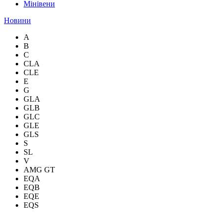
Мінівени
Новини
A
B
C
CLA
CLE
E
G
GLA
GLB
GLC
GLE
GLS
S
SL
V
AMG GT
EQA
EQB
EQE
EQS