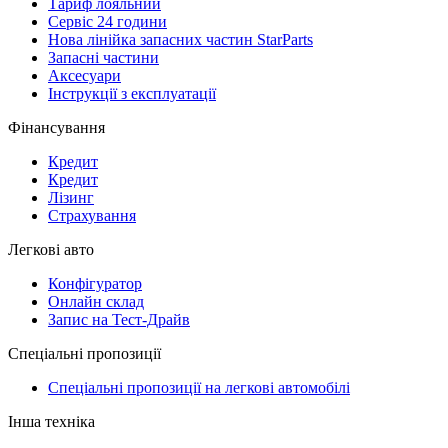
Тариф лояльний
Сервіс 24 години
Нова лінійка запасних частин StarParts
Запасні частини
Аксесуари
Інструкції з експлуатації
Фінансування
Кредит
Кредит
Лізинг
Страхування
Легкові авто
Конфігуратор
Онлайн склад
Запис на Тест-Драйв
Спеціальні пропозиції
Спеціальні пропозиції на легкові автомобілі
Інша техніка