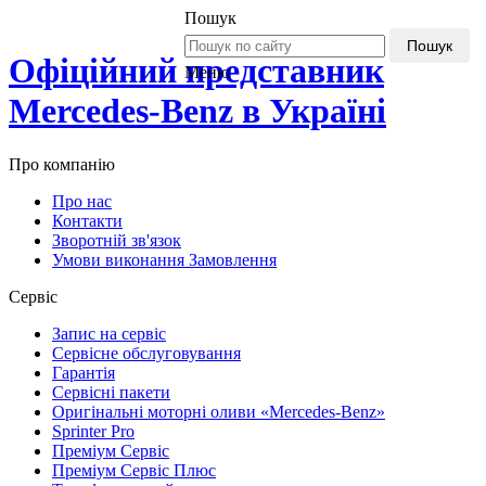
Пошук
Пошук
Офіційний представник
Меню
Mercedes-Benz в Україні
Про компанію
Про нас
Контакти
Зворотній зв'язок
Умови виконання Замовлення
Сервіс
Запис на сервіс
Сервісне обслуговування
Гарантія
Сервісні пакети
Оригінальні моторні оливи «Mercedes-Benz»
Sprinter Pro
Преміум Сервіс
Преміум Сервіс Плюс