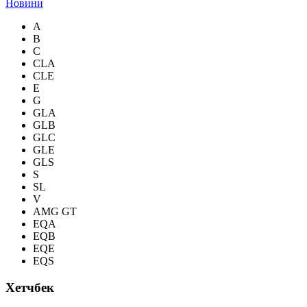
Новини
A
B
C
CLA
CLE
E
G
GLA
GLB
GLC
GLE
GLS
S
SL
V
AMG GT
EQA
EQB
EQE
EQS
Хетчбек