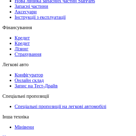
Нова лінійка запасних частин StarParts
Запасні частини
Аксесуари
Інструкції з експлуатації
Фінансування
Кредит
Кредит
Лізинг
Страхування
Легкові авто
Конфігуратор
Онлайн склад
Запис на Тест-Драйв
Спеціальні пропозиції
Спеціальні пропозиції на легкові автомобілі
Інша техніка
Мінівени