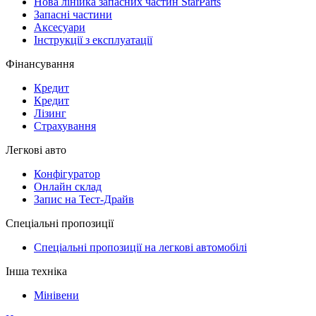
Нова лінійка запасних частин StarParts
Запасні частини
Аксесуари
Інструкції з експлуатації
Фінансування
Кредит
Кредит
Лізинг
Страхування
Легкові авто
Конфігуратор
Онлайн склад
Запис на Тест-Драйв
Спеціальні пропозиції
Спеціальні пропозиції на легкові автомобілі
Інша техніка
Мінівени