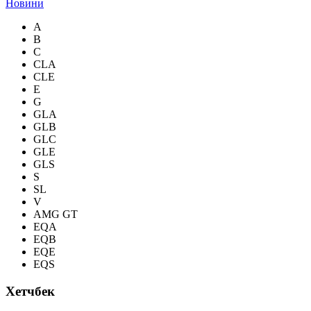
Новини
A
B
C
CLA
CLE
E
G
GLA
GLB
GLC
GLE
GLS
S
SL
V
AMG GT
EQA
EQB
EQE
EQS
Хетчбек