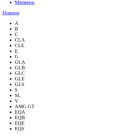
Мінівени
Новини
A
B
C
CLA
CLE
E
G
GLA
GLB
GLC
GLE
GLS
S
SL
V
AMG GT
EQA
EQB
EQE
EQS