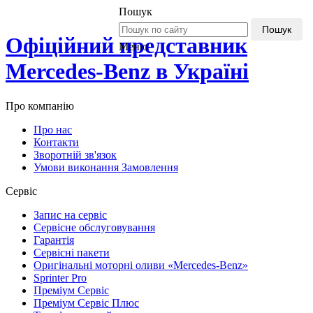
Пошук
Пошук
Офіційний представник
Меню
Mercedes-Benz в Україні
Про компанію
Про нас
Контакти
Зворотній зв'язок
Умови виконання Замовлення
Сервіс
Запис на сервіс
Сервісне обслуговування
Гарантія
Сервісні пакети
Оригінальні моторні оливи «Mercedes-Benz»
Sprinter Pro
Преміум Сервіс
Преміум Сервіс Плюс