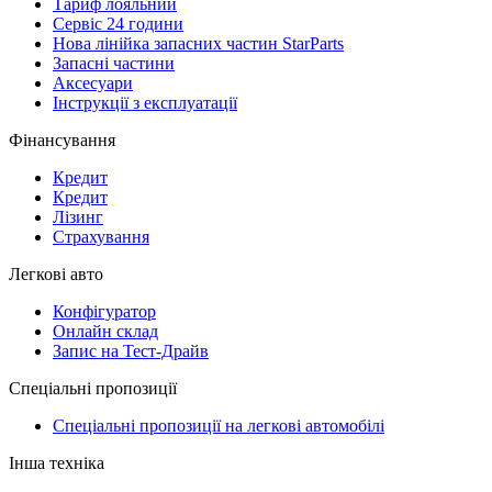
Тариф лояльний
Сервіс 24 години
Нова лінійка запасних частин StarParts
Запасні частини
Аксесуари
Інструкції з експлуатації
Фінансування
Кредит
Кредит
Лізинг
Страхування
Легкові авто
Конфігуратор
Онлайн склад
Запис на Тест-Драйв
Спеціальні пропозиції
Спеціальні пропозиції на легкові автомобілі
Інша техніка