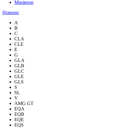
Мінівени
Новини
A
B
C
CLA
CLE
E
G
GLA
GLB
GLC
GLE
GLS
S
SL
V
AMG GT
EQA
EQB
EQE
EQS