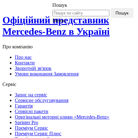
Пошук
Пошук
Офіційний представник
Меню
Mercedes-Benz в Україні
Про компанію
Про нас
Контакти
Зворотній зв'язок
Умови виконання Замовлення
Сервіс
Запис на сервіс
Сервісне обслуговування
Гарантія
Сервісні пакети
Оригінальні моторні оливи «Mercedes-Benz»
Sprinter Pro
Преміум Сервіс
Преміум Сервіс Плюс