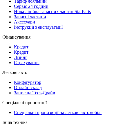
Тариф лояльний
Сервіс 24 години
Нова лінійка запасних частин StarParts
Запасні частини
Аксесуари
Інструкції з експлуатації
Фінансування
Кредит
Кредит
Лізинг
Страхування
Легкові авто
Конфігуратор
Онлайн склад
Запис на Тест-Драйв
Спеціальні пропозиції
Спеціальні пропозиції на легкові автомобілі
Інша техніка