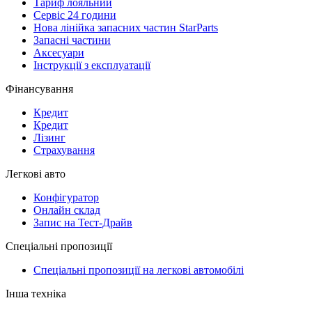
Тариф лояльний
Сервіс 24 години
Нова лінійка запасних частин StarParts
Запасні частини
Аксесуари
Інструкції з експлуатації
Фінансування
Кредит
Кредит
Лізинг
Страхування
Легкові авто
Конфігуратор
Онлайн склад
Запис на Тест-Драйв
Спеціальні пропозиції
Спеціальні пропозиції на легкові автомобілі
Інша техніка