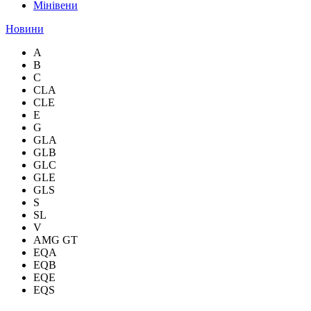
Мінівени
Новини
A
B
C
CLA
CLE
E
G
GLA
GLB
GLC
GLE
GLS
S
SL
V
AMG GT
EQA
EQB
EQE
EQS