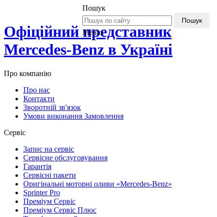
Пошук
Пошук
Офіційний представник
Меню
Mercedes-Benz в Україні
Про компанію
Про нас
Контакти
Зворотній зв'язок
Умови виконання Замовлення
Сервіс
Запис на сервіс
Сервісне обслуговування
Гарантія
Сервісні пакети
Оригінальні моторні оливи «Mercedes-Benz»
Sprinter Pro
Преміум Сервіс
Преміум Сервіс Плюс