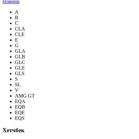
Новини
A
B
C
CLA
CLE
E
G
GLA
GLB
GLC
GLE
GLS
S
SL
V
AMG GT
EQA
EQB
EQE
EQS
Хетчбек