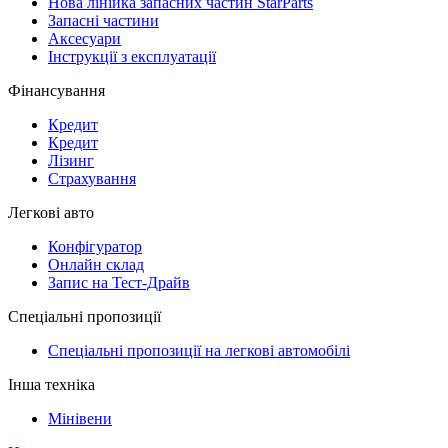
Нова лінійка запасних частин StarParts
Запасні частини
Аксесуари
Інструкції з експлуатації
Фінансування
Кредит
Кредит
Лізинг
Страхування
Легкові авто
Конфігуратор
Онлайн склад
Запис на Тест-Драйв
Спеціальні пропозиції
Спеціальні пропозиції на легкові автомобілі
Інша техніка
Мінівени