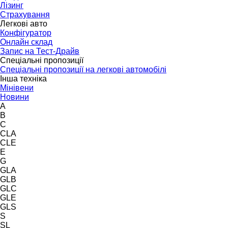
Лізинг
Страхування
Легкові авто
Конфігуратор
Онлайн склад
Запис на Тест-Драйв
Спеціальні пропозиції
Спеціальні пропозиції на легкові автомобілі
Інша техніка
Мінівени
Новини
A
B
C
CLA
CLE
E
G
GLA
GLB
GLC
GLE
GLS
S
SL