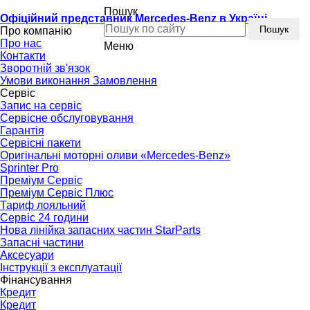
Пошук
Офіційний представник Mercedes-Benz в Україні
Пошук
Про компанію
Про нас
Меню
Контакти
Зворотній зв'язок
Умови виконання Замовлення
Сервіс
Запис на сервіс
Сервісне обслуговування
Гарантія
Сервісні пакети
Оригінальні моторні оливи «Mercedes-Benz»
Sprinter Pro
Преміум Сервіс
Преміум Сервіс Плюс
Тариф лояльний
Сервіс 24 години
Нова лінійка запасних частин StarParts
Запасні частини
Аксесуари
Інструкції з експлуатації
Фінансування
Кредит
Кредит