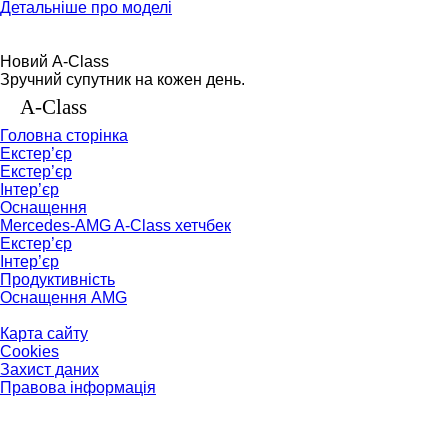
Детальніше про моделі
Новий A-Class
Зручний супутник на кожен день.
A-Class
Головна сторінка
Екстер’єр
Екстер’єр
Інтер’єр
Оснащення
Mercedes-AMG A-Class хетчбек
Екстер’єр
Інтер’єр
Продуктивність
Оснащення AMG
Карта сайту
Cookies
Захист даних
Правова інформація