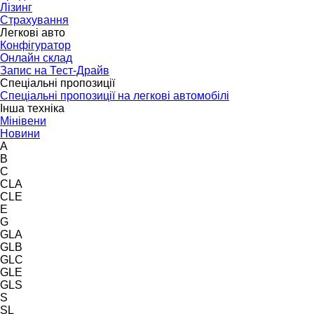
Лізинг
Страхування
Легкові авто
Конфігуратор
Онлайн склад
Запис на Тест-Драйв
Спеціальні пропозиції
Спеціальні пропозиції на легкові автомобілі
Інша техніка
Мінівени
Новини
A
B
C
CLA
CLE
E
G
GLA
GLB
GLC
GLE
GLS
S
SL