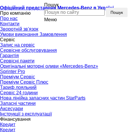
Пошук
Офіційний представник Mercedes-Benz в Україні
Пошук
Про компанію
Про нас
Меню
Контакти
Зворотній зв'язок
Умови виконання Замовлення
Сервіс
Запис на сервіс
Сервісне обслуговування
Гарантія
Сервісні пакети
Оригінальні моторні оливи «Mercedes-Benz»
Sprinter Pro
Преміум Сервіс
Преміум Сервіс Плюс
Тариф лояльний
Сервіс 24 години
Нова лінійка запасних частин StarParts
Запасні частини
Аксесуари
Інструкції з експлуатації
Фінансування
Кредит
Кредит