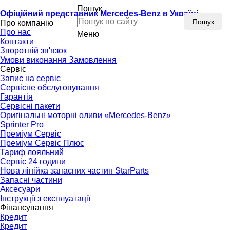
Пошук
Офіційний представник Mercedes-Benz в Україні
Пошук
Про компанію
Про нас
Меню
Контакти
Зворотній зв'язок
Умови виконання Замовлення
Сервіс
Запис на сервіс
Сервісне обслуговування
Гарантія
Сервісні пакети
Оригінальні моторні оливи «Mercedes-Benz»
Sprinter Pro
Преміум Сервіс
Преміум Сервіс Плюс
Тариф лояльний
Сервіс 24 години
Нова лінійка запасних частин StarParts
Запасні частини
Аксесуари
Інструкції з експлуатації
Фінансування
Кредит
Кредит