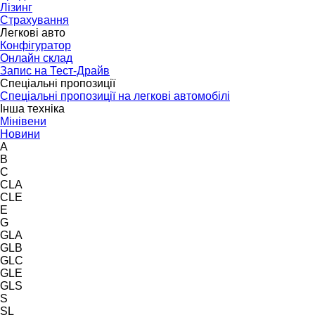
Лізинг
Страхування
Легкові авто
Конфігуратор
Онлайн склад
Запис на Тест-Драйв
Спеціальні пропозиції
Спеціальні пропозиції на легкові автомобілі
Інша техніка
Мінівени
Новини
A
B
C
CLA
CLE
E
G
GLA
GLB
GLC
GLE
GLS
S
SL