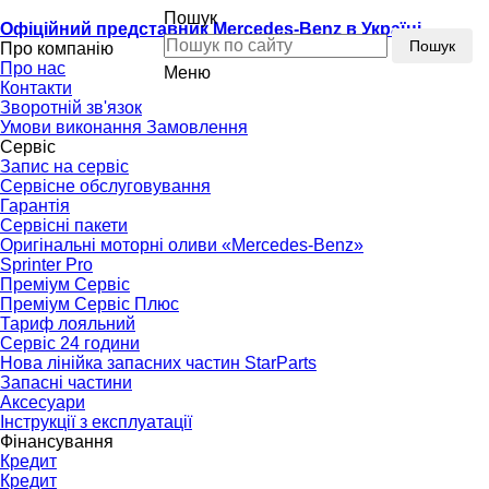
Пошук
Офіційний представник Mercedes-Benz в Україні
Пошук
Про компанію
Про нас
Меню
Контакти
Зворотній зв'язок
Умови виконання Замовлення
Сервіс
Запис на сервіс
Сервісне обслуговування
Гарантія
Сервісні пакети
Оригінальні моторні оливи «Mercedes-Benz»
Sprinter Pro
Преміум Сервіс
Преміум Сервіс Плюс
Тариф лояльний
Сервіс 24 години
Нова лінійка запасних частин StarParts
Запасні частини
Аксесуари
Інструкції з експлуатації
Фінансування
Кредит
Кредит