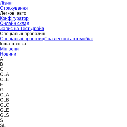
Лізинг
Страхування
Легкові авто
Конфігуратор
Онлайн склад
Запис на Тест-Драйв
Спеціальні пропозиції
Спеціальні пропозиції на легкові автомобілі
Інша техніка
Мінівени
Новини
A
B
C
CLA
CLE
E
G
GLA
GLB
GLC
GLE
GLS
S
SL