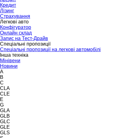
Кредит
Лізинг
Страхування
Легкові авто
Конфігуратор
Онлайн склад
Запис на Тест-Драйв
Спеціальні пропозиції
Спеціальні пропозиції на легкові автомобілі
Інша техніка
Мінівени
Новини
A
B
C
CLA
CLE
E
G
GLA
GLB
GLC
GLE
GLS