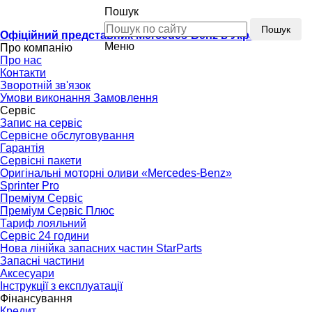
Пошук
Пошук
Офіційний представник Mercedes-Benz в Україні
Меню
Про компанію
Про нас
Контакти
Зворотній зв'язок
Умови виконання Замовлення
Сервіс
Запис на сервіс
Сервісне обслуговування
Гарантія
Сервісні пакети
Оригінальні моторні оливи «Mercedes-Benz»
Sprinter Pro
Преміум Сервіс
Преміум Сервіс Плюс
Тариф лояльний
Сервіс 24 години
Нова лінійка запасних частин StarParts
Запасні частини
Аксесуари
Інструкції з експлуатації
Фінансування
Кредит