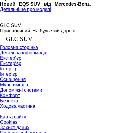
Новий EQS SUV від Mercedes-Benz.
Детальніше про моделі
GLC SUV
Привабливий. На будь-якій дорозі.
GLC SUV
Головна сторінка
Детальна інформація
Екстер’єр
Екстер’єр
Інтер’єр
Інтер’єр
Оснащення
Мультимедіа
Допоміжні системи
Комфорт
Безпека
Ходова частина
Карта сайту
Cookies
Захист даних
Правова інформація