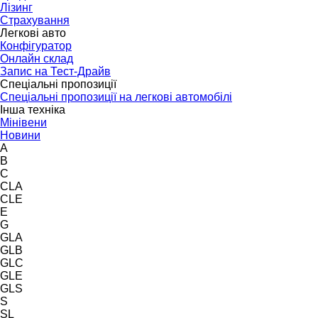
Лізинг
Страхування
Легкові авто
Конфігуратор
Онлайн склад
Запис на Тест-Драйв
Спеціальні пропозиції
Спеціальні пропозиції на легкові автомобілі
Інша техніка
Мінівени
Новини
A
B
C
CLA
CLE
E
G
GLA
GLB
GLC
GLE
GLS
S
SL