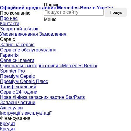
Пошук
Офіційний представник Mercedes-Benz в Україні
Пошук
Про компанію
Про нас
Меню
Контакти
Зворотній зв'язок
Умови виконання Замовлення
Сервіс
Запис на сервіс
Сервісне обслуговування
Гарантія
Сервісні пакети
Оригінальні моторні оливи «Mercedes-Benz»
Sprinter Pro
Преміум Сервіс
Преміум Сервіс Плюс
Тариф лояльний
Сервіс 24 години
Нова лінійка запасних частин StarParts
Запасні частини
Аксесуари
Інструкції з експлуатації
Фінансування
Кредит
Кредит