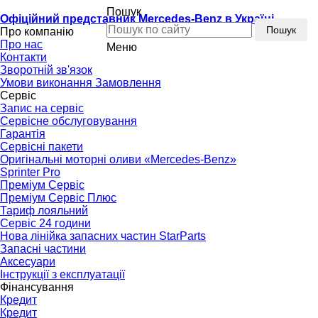
Пошук
Офіційний представник Mercedes-Benz в Україні
Пошук
Про компанію
Про нас
Меню
Контакти
Зворотній зв'язок
Умови виконання Замовлення
Сервіс
Запис на сервіс
Сервісне обслуговування
Гарантія
Сервісні пакети
Оригінальні моторні оливи «Mercedes-Benz»
Sprinter Pro
Преміум Сервіс
Преміум Сервіс Плюс
Тариф лояльний
Сервіс 24 години
Нова лінійка запасних частин StarParts
Запасні частини
Аксесуари
Інструкції з експлуатації
Фінансування
Кредит
Кредит