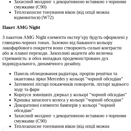
Захисний молдинг з декоративною вставкою з чорними
смужками (C90)
Теплозахисне тонування вікон (від опції можна
відмовитися) (W72)
Пакет AMG Night
З пакетом AMG Night елементи екстер’єру будуть оформлені у
глянцево-чорних тонах. Залежно від бажаного кольору
лакофарбового покриття вони створюють сильні контрасти
або ж плавні переходи. Захопливі акценти або велична
стриманість: в обох випадках продемонстровано дух
індивідуального, динамічного дизайну.
Панель облицювання радіатора, прорізи решітки та
окантовка зірки Mercedes у кольорі "чорний обсидіан"
Затемнені ліхтарі покажчиків поворотів, ліхтарі заднього
ходу та фари
Корпуси зовнішніх дзеркал у кольорі "чорний обсидіан"
Кришка запасного колеса у кольорі "чорний обсидіан"
Декоративні елементи бамперів у кольорі "чорний
обсидіан"
Захисний молдинг з декоративною вставкою з чорними
смужками (C90)
Теплозахисне тонування вікон (від опції можна