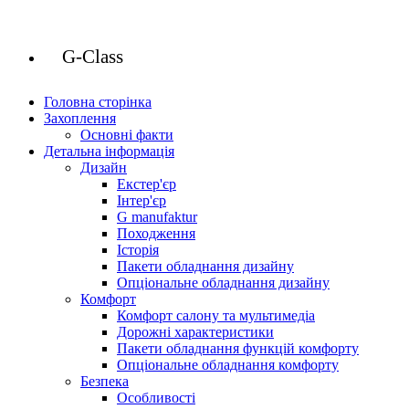
G-Class
Головна сторінка
Захоплення
Основні факти
Детальна інформація
Дизайн
Екстер'єр
Інтер'єр
G manufaktur
Походження
Історія
Пакети обладнання дизайну
Опціональне обладнання дизайну
Комфорт
Комфорт салону та мультимедіа
Дорожні характеристики
Пакети обладнання функцій комфорту
Опціональне обладнання комфорту
Безпека
Особливості