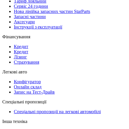
Тариф лояльний
Сервіс 24 години
Нова лінійка запасних частин StarParts
Запасні частини
Аксесуари
Інструкції з експлуатації
Фінансування
Кредит
Кредит
Лізинг
Страхування
Легкові авто
Конфігуратор
Онлайн склад
Запис на Тест-Драйв
Спеціальні пропозиції
Спеціальні пропозиції на легкові автомобілі
Інша техніка