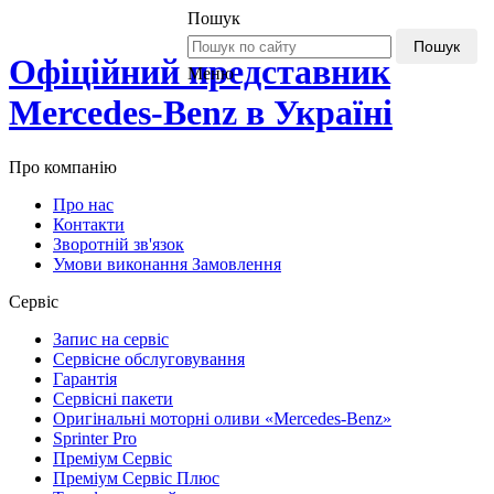
Пошук
Пошук
Офіційний представник
Меню
Mercedes-Benz в Україні
Про компанію
Про нас
Контакти
Зворотній зв'язок
Умови виконання Замовлення
Сервіс
Запис на сервіс
Сервісне обслуговування
Гарантія
Сервісні пакети
Оригінальні моторні оливи «Mercedes-Benz»
Sprinter Pro
Преміум Сервіс
Преміум Сервіс Плюс