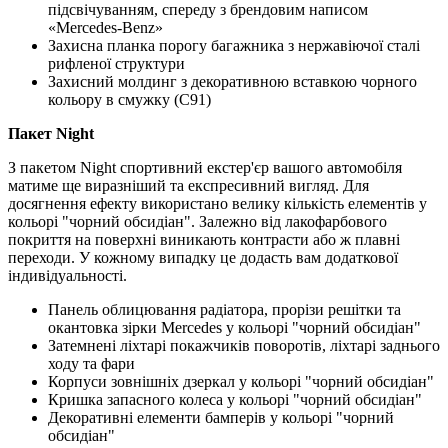
підсвічуванням, спереду з брендовим написом
«Mercedes-Benz»
Захисна планка порогу багажника з нержавіючої сталі
рифленої структури
Захисний молдинг з декоративною вставкою чорного
кольору в смужку (C91)
Пакет Night
З пакетом Night спортивний екстер'єр вашого автомобіля
матиме ще виразніший та експресивний вигляд. Для
досягнення ефекту використано велику кількість елементів у
кольорі "чорний обсидіан". Залежно від лакофарбового
покриття на поверхні виникають контрасти або ж плавні
переходи. У кожному випадку це додасть вам додаткової
індивідуальності.
Панель облицювання радіатора, прорізи решітки та
окантовка зірки Mercedes у кольорі "чорний обсидіан"
Затемнені ліхтарі покажчиків поворотів, ліхтарі заднього
ходу та фари
Корпуси зовнішніх дзеркал у кольорі "чорний обсидіан"
Кришка запасного колеса у кольорі "чорний обсидіан"
Декоративні елементи бамперів у кольорі "чорний
обсидіан"