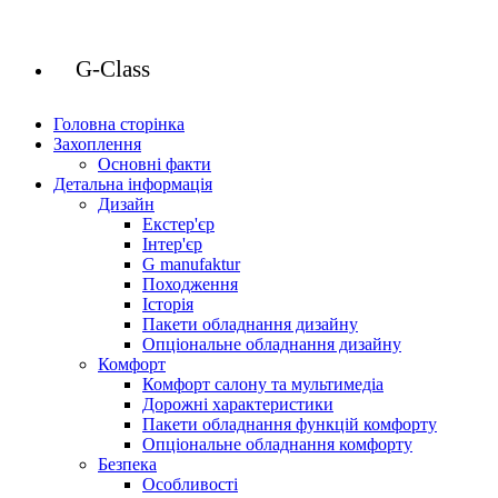
G-Class
Головна сторінка
Захоплення
Основні факти
Детальна інформація
Дизайн
Екстер'єр
Інтер'єр
G manufaktur
Походження
Історія
Пакети обладнання дизайну
Опціональне обладнання дизайну
Комфорт
Комфорт салону та мультимедіа
Дорожні характеристики
Пакети обладнання функцій комфорту
Опціональне обладнання комфорту
Безпека
Особливості