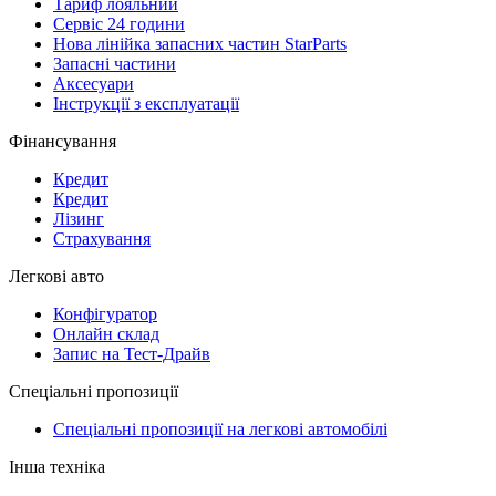
Тариф лояльний
Сервіс 24 години
Нова лінійка запасних частин StarParts
Запасні частини
Аксесуари
Інструкції з експлуатації
Фінансування
Кредит
Кредит
Лізинг
Страхування
Легкові авто
Конфігуратор
Онлайн склад
Запис на Тест-Драйв
Спеціальні пропозиції
Спеціальні пропозиції на легкові автомобілі
Інша техніка