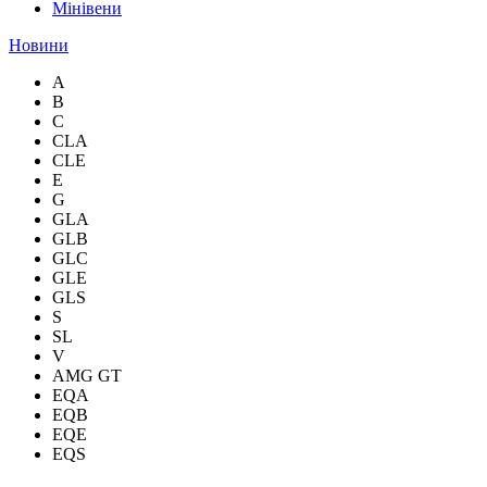
Мінівени
Новини
A
B
C
CLA
CLE
E
G
GLA
GLB
GLC
GLE
GLS
S
SL
V
AMG GT
EQA
EQB
EQE
EQS