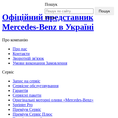
Пошук
Пошук
Офіційний представник
Меню
Mercedes-Benz в Україні
Про компанію
Про нас
Контакти
Зворотній зв'язок
Умови виконання Замовлення
Сервіс
Запис на сервіс
Сервісне обслуговування
Гарантія
Сервісні пакети
Оригінальні моторні оливи «Mercedes-Benz»
Sprinter Pro
Преміум Сервіс
Преміум Сервіс Плюс