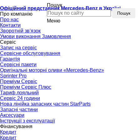
Пошук
Офіційний представник Mercedes-Benz в Україні
Пошук
Про компанію
Про нас
Меню
Контакти
Зворотній зв'язок
Умови виконання Замовлення
Сервіс
Запис на сервіс
Сервісне обслуговування
Гарантія
Сервісні пакети
Оригінальні моторні оливи «Mercedes-Benz»
Sprinter Pro
Преміум Сервіс
Преміум Сервіс Плюс
Тариф лояльний
Сервіс 24 години
Нова лінійка запасних частин StarParts
Запасні частини
Аксесуари
Інструкції з експлуатації
Фінансування
Кредит
Кредит