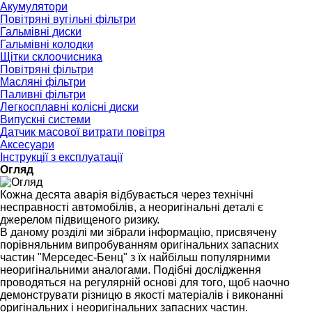
Акумулятори
Повітряні вугільні фільтри
Гальмівні диски
Гальмівні колодки
Щітки склоочисника
Повітряні фільтри
Масляні фільтри
Паливні фільтри
Легкосплавні колісні диски
Випускні системи
Датчик масової витрати повітря
Аксесуари
Інструкції з експлуатації
Огляд
Кожна десята аварія відбувається через технічні
несправності автомобілів, а неоригінальні деталі є
джерелом підвищеного ризику.
В даному розділі ми зібрали інформацію, присвячену
порівняльним випробуванням оригінальних запасних
частин "Мерседес-Бенц" з їх найбільш популярними
неоригінальними аналогами. Подібні дослідження
проводяться на регулярній основі для того, щоб наочно
демонструвати різницю в якості матеріалів і виконанні
оригінальних і неоригінальних запасних частин.