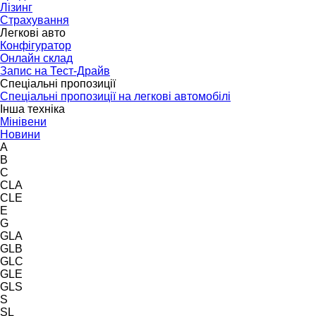
Лізинг
Страхування
Легкові авто
Конфігуратор
Онлайн склад
Запис на Тест-Драйв
Спеціальні пропозиції
Спеціальні пропозиції на легкові автомобілі
Інша техніка
Мінівени
Новини
A
B
C
CLA
CLE
E
G
GLA
GLB
GLC
GLE
GLS
S
SL